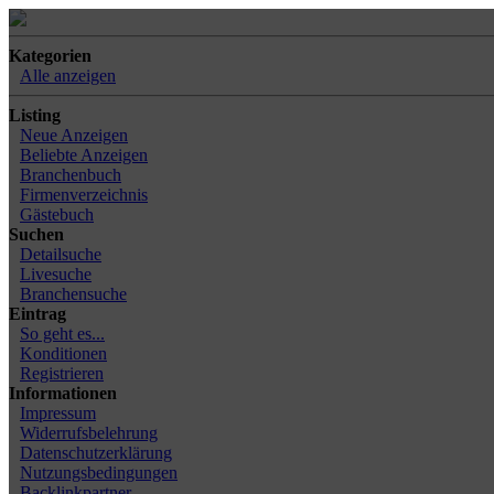
Kategorien
Alle anzeigen
Listing
Neue Anzeigen
Beliebte Anzeigen
Branchenbuch
Firmenverzeichnis
Gästebuch
Suchen
Detailsuche
Livesuche
Branchensuche
Eintrag
So geht es...
Konditionen
Registrieren
Informationen
Impressum
Widerrufsbelehrung
Datenschutzerklärung
Nutzungsbedingungen
Backlinkpartner