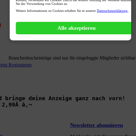
Sie der Verwendung von Cookies zu.
Weitere Informationen zu Cookies erhalten Sie in unserer
Datenschutzerklärung.
0
Alle akzeptieren
Branchenbucheinträge sind nur für eingeloggte Mitglieder sichtbar
Jetzt Registrieren
d bringe deine Anzeige ganz nach vorn!

 2,99Â â‚¬
Newsletter abonnieren
ng