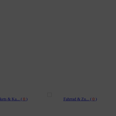
kets & Ka...
(
0
)
Fahrrad & Zu...
(
0
)