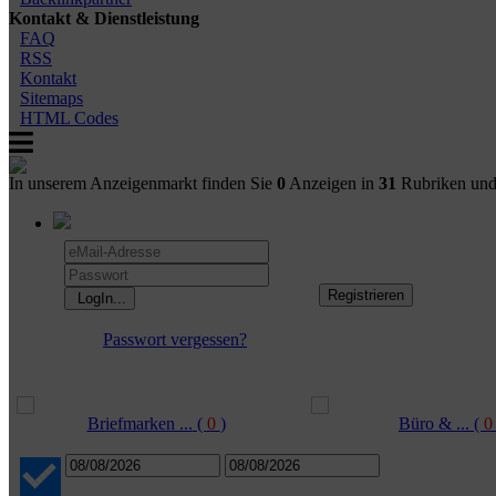
Kontakt & Dienstleistung
FAQ
RSS
Kontakt
Sitemaps
HTML Codes
In unserem Anzeigenmarkt finden Sie
0
Anzeigen in
31
Rubriken un
Passwort vergessen?
Briefmarken ...
(
0
)
Büro & ...
(