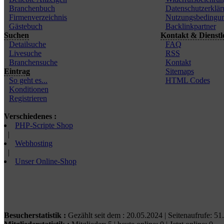
Branchenbuch
Datenschutzerklär
Firmenverzeichnis
Nutzungsbedingu
Gästebuch
Backlinkpartner
Suchen
Kontakt & Dienstl
Detailsuche
FAQ
Livesuche
RSS
Branchensuche
Kontakt
Eintrag
Sitemaps
So geht es...
HTML Codes
Konditionen
Registrieren
Verschiedenes :
PHP-Scripte Shop
|
Webhosting
|
Unser Online-Shop
Besucherstatistik :
Gezählt seit dem : 20.05.2024 | Seitenaufrufe: 51