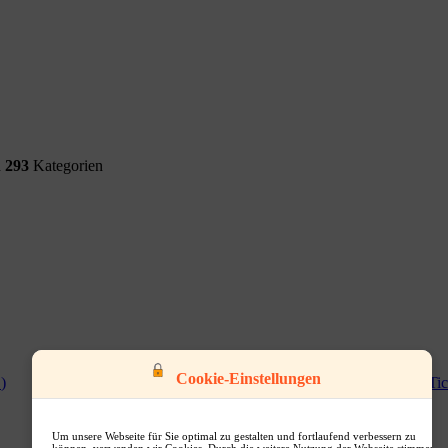
d
293
Kategorien
Cookie-Einstellungen
0
)
Computer & S...
(
0
)
Tic
Um unsere Webseite für Sie optimal zu gestalten und fortlaufend verbessern zu
können, verwenden wir Cookies. Durch die weitere Nutzung der Webseite stimmen