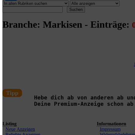
Suchen
Branche: Markisen - Einträge:
Tipp
Hebe dich ab von anderen ab un
Deine Premium-Anzeige schon ab
Listing
Informationen
Neue Anzeigen
Impressum
Beliebte Anzeigen
Widerrufsbelehru