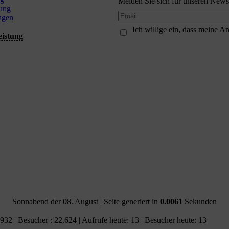
Melden Sie sich für unseren Newsl
ung
ngen
Ich willige ein, dass meine 
eistung
Sonnabend der 08. August
| Seite generiert in
0.0061
Sekunden
.932 | Besucher : 22.624 | Aufrufe heute: 13 | Besucher heute: 13