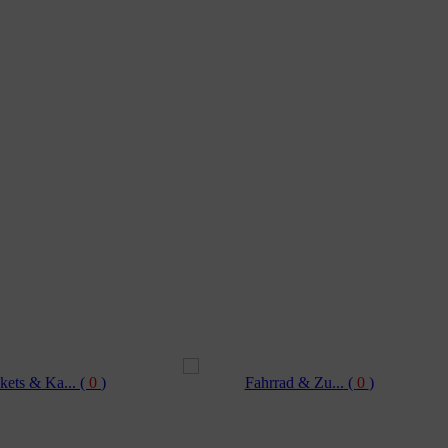
kets & Ka...
(
0
)
Fahrrad & Zu...
(
0
)