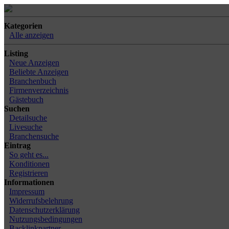
Kategorien
Alle anzeigen
Listing
Neue Anzeigen
Beliebte Anzeigen
Branchenbuch
Firmenverzeichnis
Gästebuch
Suchen
Detailsuche
Livesuche
Branchensuche
Eintrag
So geht es...
Konditionen
Registrieren
Informationen
Impressum
Widerrufsbelehrung
Datenschutzerklärung
Nutzungsbedingungen
Backlinkpartner