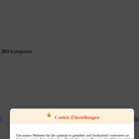
d
293
Kategorien
Cookie-Einstellungen
0
)
Computer & S...
(
0
)
Tic
Um unsere Webseite für Sie optimal zu gestalten und fortlaufend verbessern zu
können, verwenden wir Cookies. Durch die weitere Nutzung der Webseite stimmen