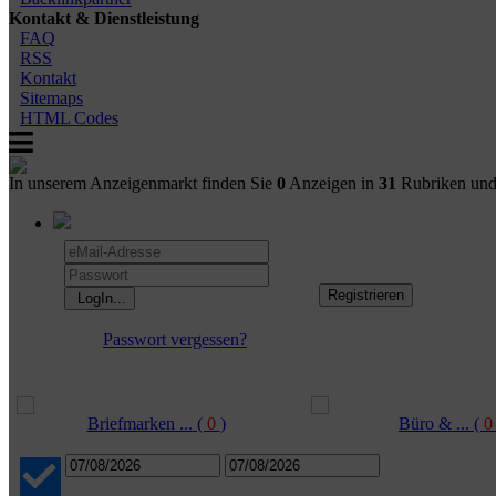
Kontakt & Dienstleistung
FAQ
RSS
Kontakt
Sitemaps
HTML Codes
In unserem Anzeigenmarkt finden Sie
0
Anzeigen in
31
Rubriken un
Passwort vergessen?
Briefmarken ...
(
0
)
Büro & ...
(