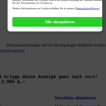
Sie der Verwendung von Cookies zu.
Weitere Informationen zu Cookies erhalten Sie in unserer
Datenschutzerklärung.
Alle akzeptieren
Branchenbucheinträge sind nur für eingeloggte Mitglieder sichtbar
Jetzt Registrieren
d bringe deine Anzeige ganz nach vorn!

 2,99Â â‚¬
Newsletter abonnieren
ng