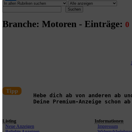
Suchen
Branche: Motoren - Einträge:
0
Tipp
Hebe dich ab von anderen ab un
Deine Premium-Anzeige schon ab
Listing
Informationen
Neue Anzeigen
Impressum
Beliebte Anzeigen
Widerrufsbelehru