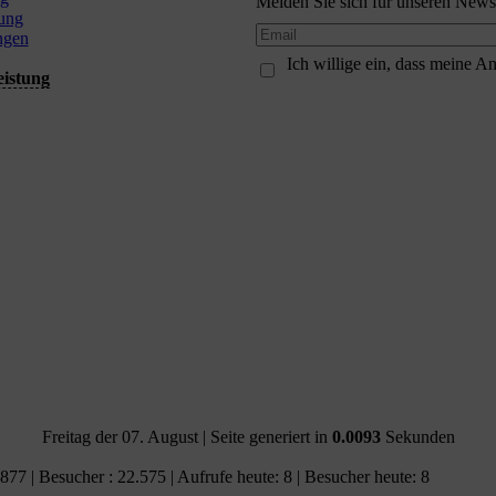
Melden Sie sich für unseren Newsl
ung
ngen
Ich willige ein, dass meine 
eistung
Freitag der 07. August
| Seite generiert in
0.0093
Sekunden
.877 | Besucher : 22.575 | Aufrufe heute: 8 | Besucher heute: 8