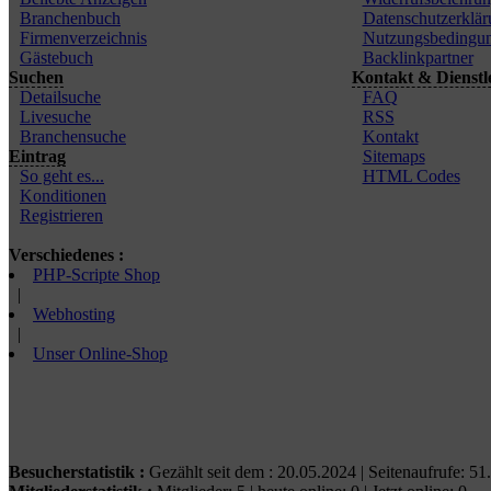
Branchenbuch
Datenschutzerklär
Firmenverzeichnis
Nutzungsbedingu
Gästebuch
Backlinkpartner
Suchen
Kontakt & Dienstl
Detailsuche
FAQ
Livesuche
RSS
Branchensuche
Kontakt
Eintrag
Sitemaps
So geht es...
HTML Codes
Konditionen
Registrieren
Verschiedenes :
PHP-Scripte Shop
|
Webhosting
|
Unser Online-Shop
Besucherstatistik :
Gezählt seit dem : 20.05.2024 | Seitenaufrufe: 51