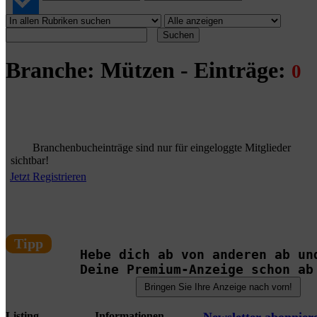
Suchen
Branche: Mützen - Einträge:
0
Branchenbucheinträge sind nur für eingeloggte Mitglieder
sichtbar!
Jetzt Registrieren
Tipp
Hebe dich ab von anderen ab un
Deine Premium-Anzeige schon ab
Listing
Informationen
Newsletter abonnier