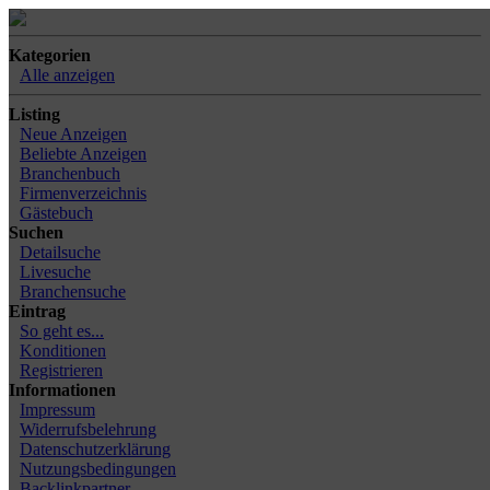
Kategorien
Alle anzeigen
Listing
Neue Anzeigen
Beliebte Anzeigen
Branchenbuch
Firmenverzeichnis
Gästebuch
Suchen
Detailsuche
Livesuche
Branchensuche
Eintrag
So geht es...
Konditionen
Registrieren
Informationen
Impressum
Widerrufsbelehrung
Datenschutzerklärung
Nutzungsbedingungen
Backlinkpartner