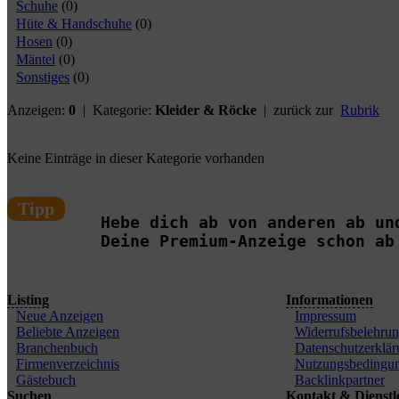
Schuhe
(0)
Hüte & Handschuhe
(0)
Hosen
(0)
Mäntel
(0)
Sonstiges
(0)
Anzeigen:
0
| Kategorie:
Kleider & Röcke
| zurück zur
Rubrik
Keine Einträge in dieser Kategorie vorhanden
Tipp
Hebe dich ab von anderen ab un
Deine Premium-Anzeige schon ab
Listing
Informationen
Neue Anzeigen
Impressum
Beliebte Anzeigen
Widerrufsbelehru
Branchenbuch
Datenschutzerklär
Firmenverzeichnis
Nutzungsbedingu
Gästebuch
Backlinkpartner
Suchen
Kontakt & Dienstl