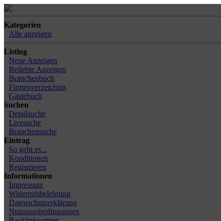
Kategorien
Alle anzeigen
Listing
Neue Anzeigen
Beliebte Anzeigen
Branchenbuch
Firmenverzeichnis
Gästebuch
Suchen
Detailsuche
Livesuche
Branchensuche
Eintrag
So geht es...
Konditionen
Registrieren
Informationen
Impressum
Widerrufsbelehrung
Datenschutzerklärung
Nutzungsbedingungen
Backlinkpartner