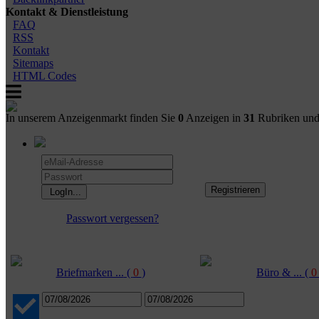
Kontakt & Dienstleistung
FAQ
RSS
Kontakt
Sitemaps
HTML Codes
In unserem Anzeigenmarkt finden Sie
0
Anzeigen in
31
Rubriken un
Passwort vergessen?
Briefmarken ...
(
0
)
Büro & ...
(