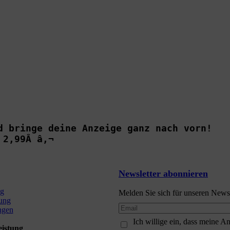
d bringe deine Anzeige ganz nach vorn!

 2,99Â â‚¬
Newsletter abonnieren
ng
Melden Sie sich für unseren Newsl
ung
ngen
Ich willige ein, dass meine 
eistung