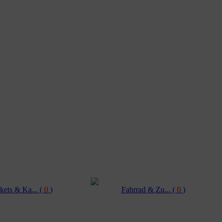
kets & Ka...
(
0
)
Fahrrad & Zu...
(
0
)