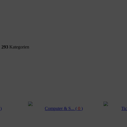
d
293
Kategorien
0
)
Computer & S...
(
0
)
Tic