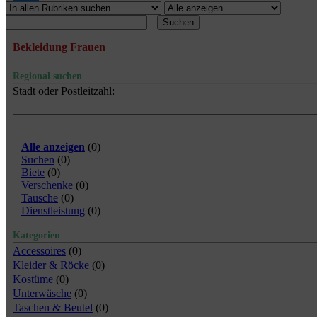
Suchen
Bekleidung Frauen
Regional suchen
Stadt oder Postleitzahl:
Alle anzeigen
(
0
)
Suchen
(
0
)
Biete
(
0
)
Verschenke
(
0
)
Tausche
(
0
)
Dienstleistung
(
0
)
Kategorien
Accessoires
(0)
Kleider & Röcke
(0)
Kostüme
(0)
Unterwäsche
(0)
Taschen & Beutel
(0)