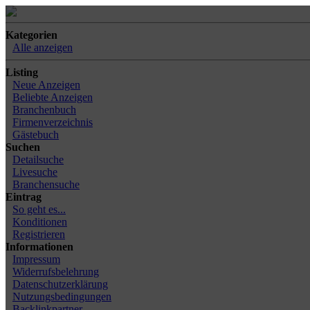
Kategorien
Alle anzeigen
Listing
Neue Anzeigen
Beliebte Anzeigen
Branchenbuch
Firmenverzeichnis
Gästebuch
Suchen
Detailsuche
Livesuche
Branchensuche
Eintrag
So geht es...
Konditionen
Registrieren
Informationen
Impressum
Widerrufsbelehrung
Datenschutzerklärung
Nutzungsbedingungen
Backlinkpartner