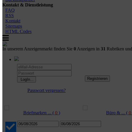
Kontakt & Dienstleistung
FAQ
RSS
Kontakt
Sitemaps
HTML Codes
In unserem Anzeigenmarkt finden Sie
0
Anzeigen in
31
Rubriken un
Passwort vergessen?
Briefmarken ...
(
0
)
Büro & ...
(