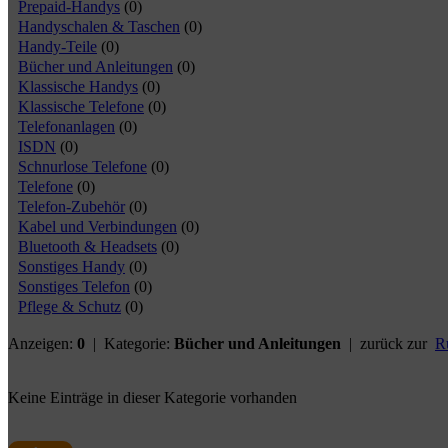
Prepaid-Handys
(0)
Handyschalen & Taschen
(0)
Handy-Teile
(0)
Bücher und Anleitungen
(0)
Klassische Handys
(0)
Klassische Telefone
(0)
Telefonanlagen
(0)
ISDN
(0)
Schnurlose Telefone
(0)
Telefone
(0)
Telefon-Zubehör
(0)
Kabel und Verbindungen
(0)
Bluetooth & Headsets
(0)
Sonstiges Handy
(0)
Sonstiges Telefon
(0)
Pflege & Schutz
(0)
Anzeigen:
0
| Kategorie:
Bücher und Anleitungen
| zurück zur
R
Keine Einträge in dieser Kategorie vorhanden