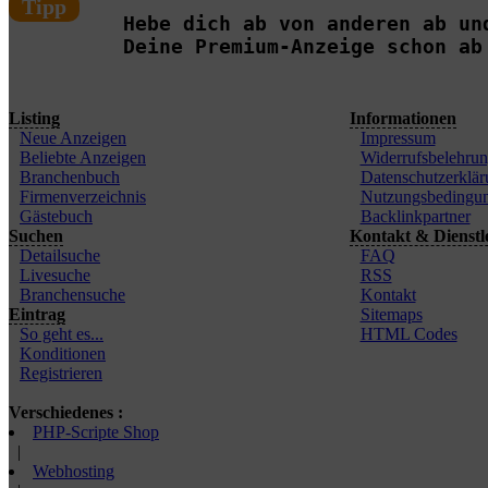
Tipp
Hebe dich ab von anderen ab un
Deine Premium-Anzeige schon ab
Listing
Informationen
Neue Anzeigen
Impressum
Beliebte Anzeigen
Widerrufsbelehru
Branchenbuch
Datenschutzerklär
Firmenverzeichnis
Nutzungsbedingu
Gästebuch
Backlinkpartner
Suchen
Kontakt & Dienstl
Detailsuche
FAQ
Livesuche
RSS
Branchensuche
Kontakt
Eintrag
Sitemaps
So geht es...
HTML Codes
Konditionen
Registrieren
Verschiedenes :
PHP-Scripte Shop
|
Webhosting