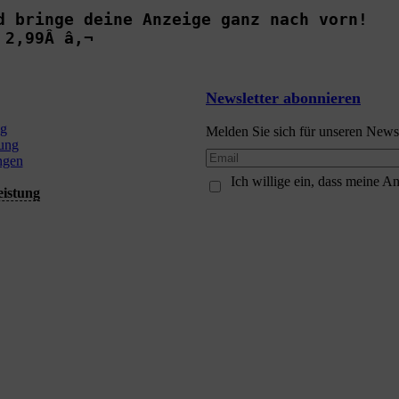
d bringe deine Anzeige ganz nach vorn!

 2,99Â â‚¬
Newsletter abonnieren
ng
Melden Sie sich für unseren Newsl
ung
ngen
Ich willige ein, dass meine 
eistung