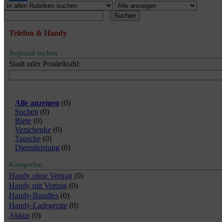
Suchen
Telefon & Handy
Regional suchen
Stadt oder Postleitzahl:
Alle anzeigen
(
0
)
Suchen
(
0
)
Biete
(
0
)
Verschenke
(
0
)
Tausche
(
0
)
Dienstleistung
(
0
)
Kategorien
Handy ohne Vertrag
(0)
Handy mit Vertrag
(0)
Handy-Bundles
(0)
Handy-Ladegeräte
(0)
Akkus
(0)