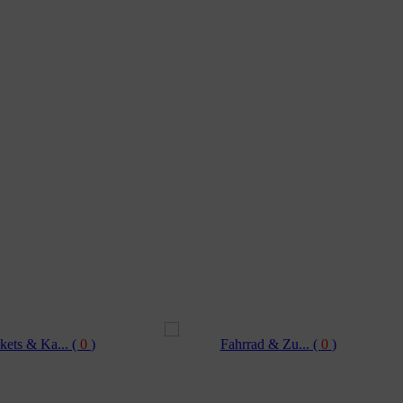
kets & Ka...
(
0
)
Fahrrad & Zu...
(
0
)