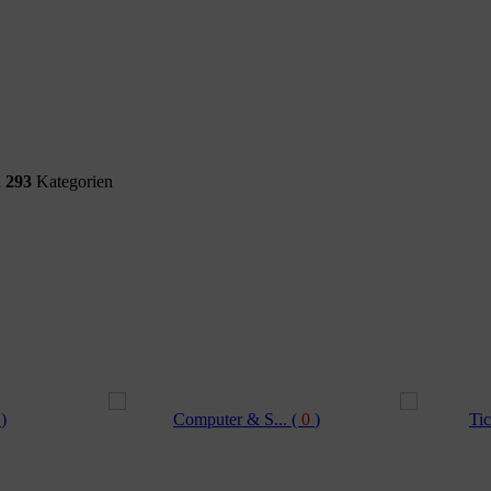
d
293
Kategorien
0
)
Computer & S...
(
0
)
Tic