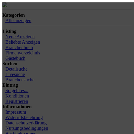
Kategorien
Alle anzeigen
Listing
Neue Anzeigen
Beliebte Anzeigen
Branchenbuch
Firmenverzeichnis
Gästebuch
Suchen
Detailsuche
Livesuche
Branchensuche
Eintrag
So geht es...
Konditionen
Registrieren
Informationen
Impressum
Widerrufsbelehrung
Datenschutzerklärung
Nutzungsbedingungen
Backlinkpartner