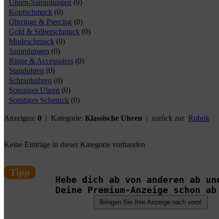
Uhren-Sammlungen
(0)
Kopfschmuck
(0)
Ohrringe & Piercing
(0)
Gold & Silberschmuck
(0)
Modeschmuck
(0)
Sammlungen
(0)
Ringe & Accessoires
(0)
Standuhren
(0)
Schrankuhren
(0)
Sonstiges Uhren
(0)
Sonstiges Schmuck
(0)
Anzeigen:
0
| Kategorie:
Klassische Uhren
| zurück zur
Rubrik
Keine Einträge in dieser Kategorie vorhanden
Tipp
Hebe dich ab von anderen ab un
Deine Premium-Anzeige schon ab