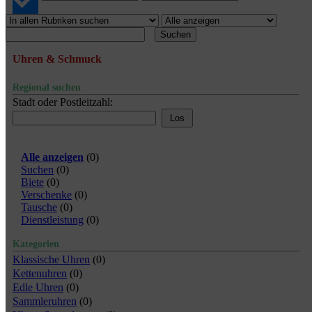
Suchen
Uhren & Schmuck
Regional suchen
Stadt oder Postleitzahl:
Alle anzeigen
(
0
)
Suchen
(
0
)
Biete
(
0
)
Verschenke
(
0
)
Tausche
(
0
)
Dienstleistung
(
0
)
Kategorien
Klassische Uhren
(0)
Kettenuhren
(0)
Edle Uhren
(0)
Sammleruhren
(0)